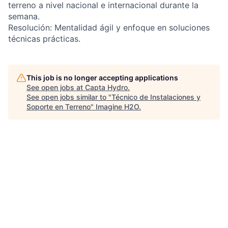
terreno a nivel nacional e internacional durante la
semana.
Resolución: Mentalidad ágil y enfoque en soluciones
técnicas prácticas.
This job is no longer accepting applications
See open jobs at
Capta Hydro
.
See open jobs similar to "
Técnico de Instalaciones y
Soporte en Terreno
"
Imagine H2O
.
See more open positions at
Capta Hydro
Powered by Getro.com