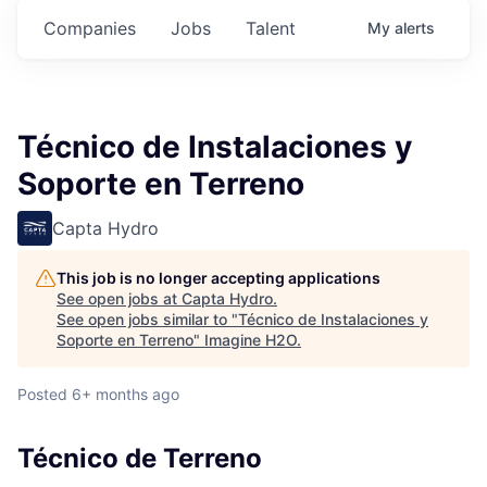
Companies
Jobs
Talent
My
alerts
Técnico de Instalaciones y
Soporte en Terreno
Capta Hydro
This job is no longer accepting applications
See open jobs at
Capta Hydro
.
See open jobs similar to "
Técnico de Instalaciones y
Soporte en Terreno
"
Imagine H2O
.
Posted
6+ months ago
Técnico de Terreno